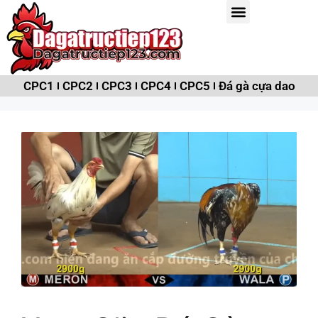
CPC1
CPC2
CPC3
CPC4
CPC5
Đá gà cựa dao