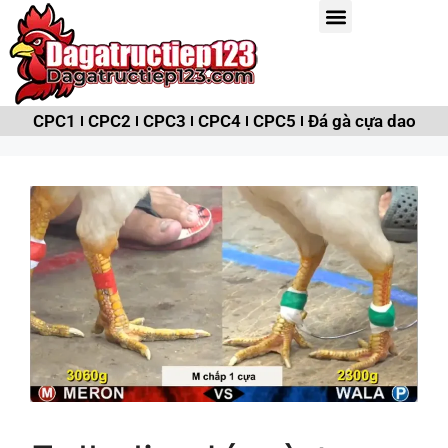
CPC1
CPC2
CPC3
CPC4
CPC5
Đá gà cựa dao