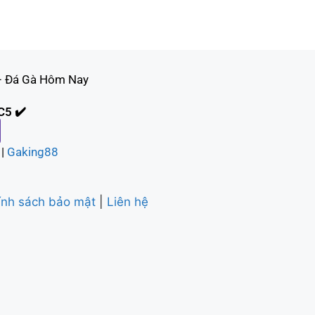
–
Đá Gà Hôm Nay
C5 ✔️
|
Gaking88
ính sách bảo mật
|
Liên hệ