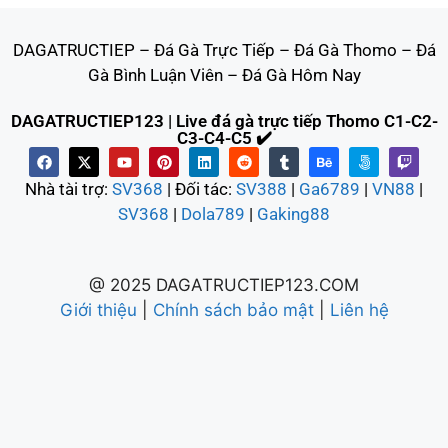
DAGATRUCTIEP
–
Đá Gà Trực Tiếp
–
Đá Gà Thomo
–
Đá
Gà Bình Luận Viên
–
Đá Gà Hôm Nay
DAGATRUCTIEP123 | Live đá gà trực tiếp Thomo C1-C2-
C3-C4-C5 ✔️
Nhà tài trợ:
SV368
| Đối tác:
SV388
|
Ga6789
|
VN88
|
SV368
|
Dola789
|
Gaking88
@ 2025 DAGATRUCTIEP123.COM
Giới thiệu
|
Chính sách bảo mật
|
Liên hệ