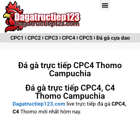
CPC1
CPC2
CPC3
CPC4
CPC5
Đá gà cựa dao
Đá gà trực tiếp CPC4 Thomo
Campuchia
Đá gà trực tiếp CPC4, C4
Thomo Campuchia
Dagatructiep123.com
live trực tiếp đá gà
CPC4,
C4
Thomo mới nhất hôm nay.