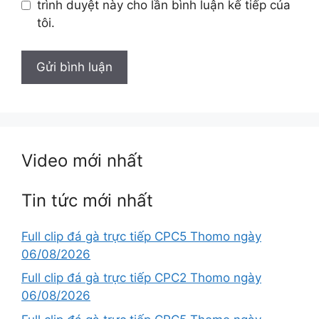
trình duyệt này cho lần bình luận kế tiếp của
tôi.
Video mới nhất
Tin tức mới nhất
Full clip đá gà trực tiếp CPC5 Thomo ngày
06/08/2026
Full clip đá gà trực tiếp CPC2 Thomo ngày
06/08/2026