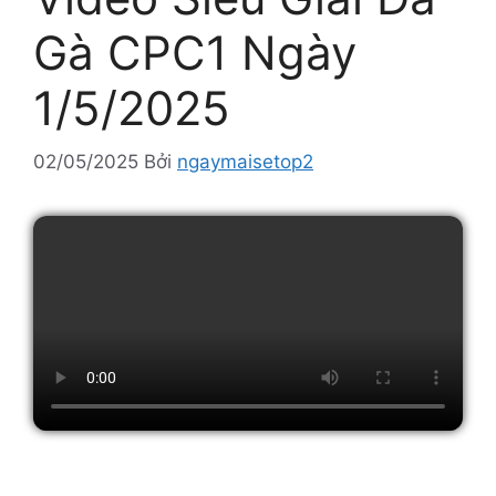
Gà CPC1 Ngày
1/5/2025
02/05/2025
Bởi
ngaymaisetop2