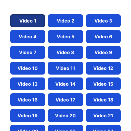
Video 1
Video 2
Video 3
Video 4
Video 5
Video 6
Video 7
Video 8
Video 9
Video 10
Video 11
Video 12
Video 13
Video 14
Video 15
Video 16
Video 17
Video 18
Video 19
Video 20
Video 21