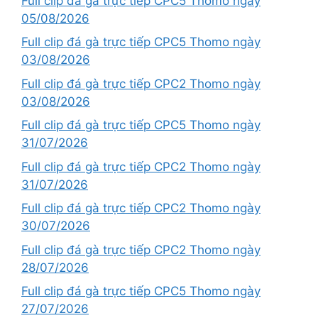
Full clip đá gà trực tiếp CPC5 Thomo ngày
05/08/2026
Full clip đá gà trực tiếp CPC5 Thomo ngày
03/08/2026
Full clip đá gà trực tiếp CPC2 Thomo ngày
03/08/2026
Full clip đá gà trực tiếp CPC5 Thomo ngày
31/07/2026
Full clip đá gà trực tiếp CPC2 Thomo ngày
31/07/2026
Full clip đá gà trực tiếp CPC2 Thomo ngày
30/07/2026
Full clip đá gà trực tiếp CPC2 Thomo ngày
28/07/2026
Full clip đá gà trực tiếp CPC5 Thomo ngày
27/07/2026