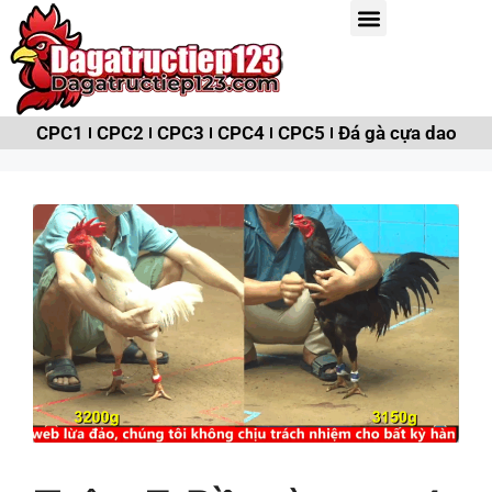
CPC1
CPC2
CPC3
CPC4
CPC5
Đá gà cựa dao