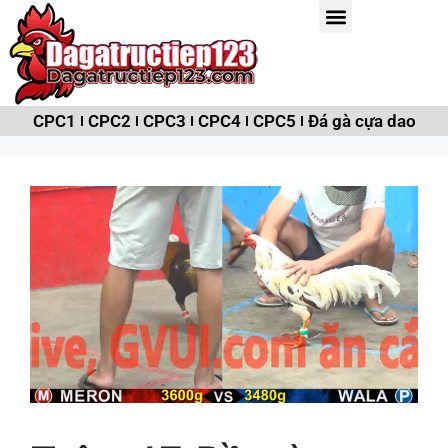
CPC1
CPC2
CPC3
CPC4
CPC5
Đá gà cựa dao