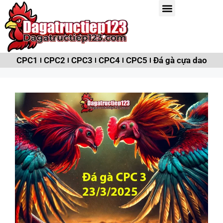
CPC1
CPC2
CPC3
CPC4
CPC5
Đá gà cựa dao