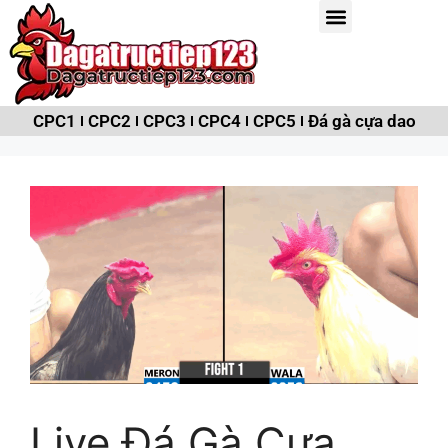
CPC1
CPC2
CPC3
CPC4
CPC5
Đá gà cựa dao
Live Đá Gà Cựa