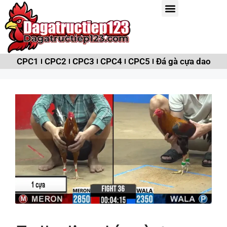
CPC1
CPC2
CPC3
CPC4
CPC5
Đá gà cựa dao