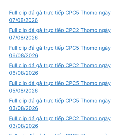
Full clip đá gà trực tiếp CPC5 Thomo ngày
07/08/2026
Full clip đá gà trực tiếp CPC2 Thomo ngày
07/08/2026
Full clip đá gà trực tiếp CPC5 Thomo ngày
06/08/2026
Full clip đá gà trực tiếp CPC2 Thomo ngày
06/08/2026
Full clip đá gà trực tiếp CPC5 Thomo ngày
05/08/2026
Full clip đá gà trực tiếp CPC5 Thomo ngày
03/08/2026
Full clip đá gà trực tiếp CPC2 Thomo ngày
03/08/2026