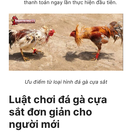
thanh toán ngay lần thực hiện đầu tiên.
Ưu điểm từ loại hình đá gà cựa sắt
Luật chơi đá gà cựa
sắt đơn giản cho
người mới