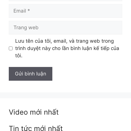
Lưu tên của tôi, email, và trang web trong
trình duyệt này cho lần bình luận kế tiếp của
tôi.
Video mới nhất
Tin tức mới nhất