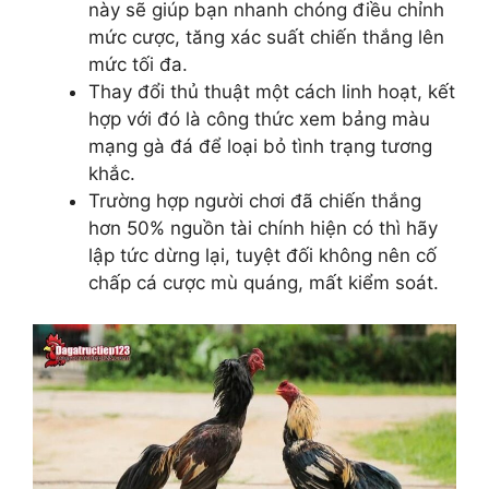
này sẽ giúp bạn nhanh chóng điều chỉnh
mức cược, tăng xác suất chiến thắng lên
mức tối đa.
Thay đổi thủ thuật một cách linh hoạt, kết
hợp với đó là công thức xem bảng màu
mạng gà đá để loại bỏ tình trạng tương
khắc.
Trường hợp người chơi đã chiến thắng
hơn 50% nguồn tài chính hiện có thì hãy
lập tức dừng lại, tuyệt đối không nên cố
chấp cá cược mù quáng, mất kiểm soát.