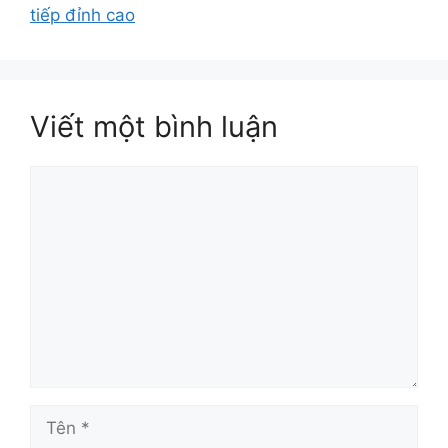
tiếp đỉnh cao
Viết một bình luận