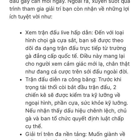
đấu gay cấn mỗi ngày. Ngoài ra, xuyên suốt quá
trình tham gia giải trí bạn còn nhận về những lợi
ích tuyệt vời như:
Xem trận đấu live hấp dẫn: Đến với loại
hình chọi gà cựa sắt, bạn sẽ được theo
dõi đa dạng trận đấu trực tiếp từ trường
gà đẳng cấp quốc tế. Điều này mang lại
cho người xem cảm giác mới lạ, chân thật
như đang cá cược trên sới đấu ngoài đời.
Trận đấu diễn ra công bằng: Trước khi
trọng tài thổi còi bắt đầu trận đấu, 2
chiến kê sẽ được kiểm tra kỹ lưỡng về
ngoại hình, phần cựa, sức khỏe kỹ lưỡng.
Nếu nhận thấy dấu hiệu chênh lệch, chủ
gà và ban tổ chức quyết định luật chấp
cụ thể.
Giải trí trên đa nền tảng: Muốn giành về