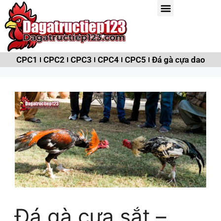
CPC1
CPC2
CPC3
CPC4
CPC5
Đá gà cựa dao
Đá gà cựa sắt –