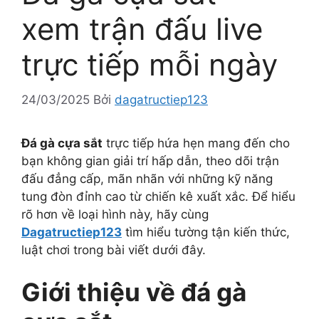
xem trận đấu live
trực tiếp mỗi ngày
24/03/2025
Bởi
dagatructiep123
Đá gà cựa sắt
trực tiếp hứa hẹn mang đến cho
bạn không gian giải trí hấp dẫn, theo dõi trận
đấu đẳng cấp, mãn nhãn với những kỹ năng
tung đòn đỉnh cao từ chiến kê xuất xắc. Để hiểu
rõ hơn về loại hình này, hãy cùng
Dagatructiep123
tìm hiểu tường tận kiến thức,
luật chơi trong bài viết dưới đây.
Giới thiệu về đá gà