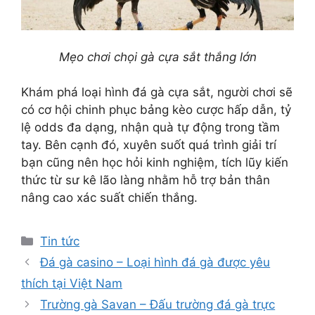
Mẹo chơi chọi gà cựa sắt thắng lớn
Khám phá loại hình đá gà cựa sắt, người chơi sẽ
có cơ hội chinh phục bảng kèo cược hấp dẫn, tỷ
lệ odds đa dạng, nhận quà tự động trong tầm
tay. Bên cạnh đó, xuyên suốt quá trình giải trí
bạn cũng nên học hỏi kinh nghiệm, tích lũy kiến
thức từ sư kê lão làng nhằm hỗ trợ bản thân
nâng cao xác suất chiến thắng.
Tin tức
Đá gà casino – Loại hình đá gà được yêu
thích tại Việt Nam
Trường gà Savan – Đấu trường đá gà trực